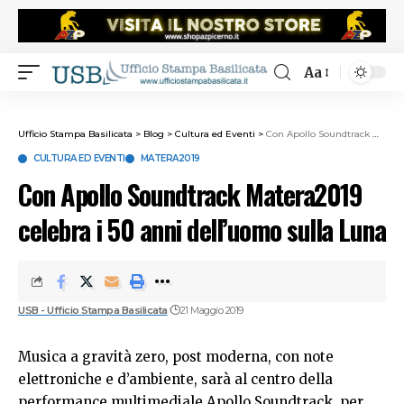
Aa
Ufficio Stampa Basilicata
>
Blog
>
Cultura ed Eventi
>
Con Apollo Soundtrack Matera2019 celebra i 50 anni dell’uomo sulla Luna
CULTURA ED EVENTI
MATERA2019
Con Apollo Soundtrack Matera2019
celebra i 50 anni dell’uomo sulla Luna
USB - Ufficio Stampa Basilicata
21 Maggio 2019
Musica a gravità zero, post moderna, con note
elettroniche e d’ambiente, sarà al centro della
performance multimediale Apollo Soundtrack, per