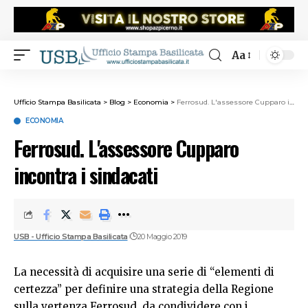
Aa
Ufficio Stampa Basilicata
>
Blog
>
Economia
>
Ferrosud. L'assessore Cupparo incontra i sindacati
ECONOMIA
Ferrosud. L'assessore Cupparo
incontra i sindacati
USB - Ufficio Stampa Basilicata
20 Maggio 2019
La necessità di acquisire una serie di “elementi di
certezza” per definire una strategia della Regione
sulla vertenza Ferrosud, da condividere con i