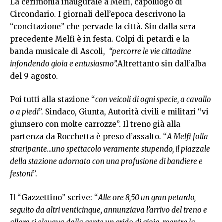
La cerimonia inaugurale a Melfi, capoluogo di
Circondario. I giornali dell’epoca descrivono la
“concitazione” che pervade la città. Sin dalla sera
precedente Melfi è in festa. Colpi di petardi e la
banda musicale di Ascoli,
“percorre le vie cittadine
infondendo gioia e entusiasmo”.
Altrettanto sin dall’alba
del 9 agosto.
Poi tutti alla stazione “
con veicoli di ogni specie, a cavallo
o a piedi
”. Sindaco, Giunta, Autorità civili e militari “vi
giunsero con molte carrozze”. Il treno già alla
partenza da Rocchetta è preso d’assalto. “
A Melfi folla
straripante…uno spettacolo veramente stupendo, il piazzale
della stazione adornato con una profusione di bandiere e
festoni
”.
Il “Gazzettino” scrive: “
Alle ore 8,50 un gran petardo,
seguito da altri venticinque, annunziava l’arrivo del treno e