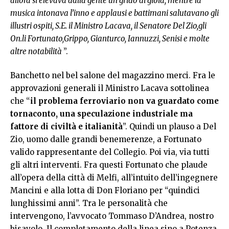
allora si elevava dalla gente un grido di gioia, mentre la
musica intonava l’inno e applausi e battimani salutavano gli
illustri ospiti, S.E. il Ministro Lacava, il Senatore Del Zio,gli
On.li Fortunato,Grippo, Gianturco, Iannuzzi, Senisi e molte
altre notabilità
”.
Banchetto nel bel salone del magazzino merci. Fra le
approvazioni generali il Ministro Lacava sottolinea
che “
il problema ferroviario non va guardato come
tornaconto, una speculazione industriale ma
fattore di civiltà e italianità
”. Quindi un plauso a Del
Zio, uomo dalle grandi benemerenze, a Fortunato
valido rappresentante del Collegio. Poi via, via tutti
gli altri interventi. Fra questi Fortunato che plaude
all’opera della città di Melfi, all’intuito dell’ingegnere
Mancini e alla lotta di Don Floriano per “quindici
lunghissimi anni”. Tra le personalità che
intervengono, l’avvocato Tommaso D’Andrea, nostro
bisavolo. Il completamento della linea sino a Potenza