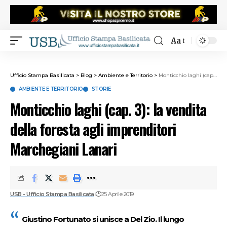
Aa
Ufficio Stampa Basilicata
>
Blog
>
Ambiente e Territorio
>
Monticchio laghi (cap. 3): la vendita della foresta agli imprenditori Marchegiani Lanari
AMBIENTE E TERRITORIO
STORIE
Monticchio laghi (cap. 3): la vendita
della foresta agli imprenditori
Marchegiani Lanari
USB - Ufficio Stampa Basilicata
25 Aprile 2019
Giustino Fortunato si unisce a Del Zio. Il lungo