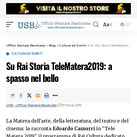
Aa
Ufficio Stampa Basilicata
>
Blog
>
Cultura ed Eventi
>
Su Rai Storia TeleMatera2019: a spasso nel bello
CULTURA ED EVENTI
Su Rai Storia TeleMatera2019: a
spasso nel bello
USB - Ufficio Stampa Basilicata
30 Marzo 2019
La Matera dell’arte, della letteratura, del teatro e del
cinema: la racconta
Edoardo Camurri
in “Tele
Matera 2019”, il programma di Rai Cultura dedicato