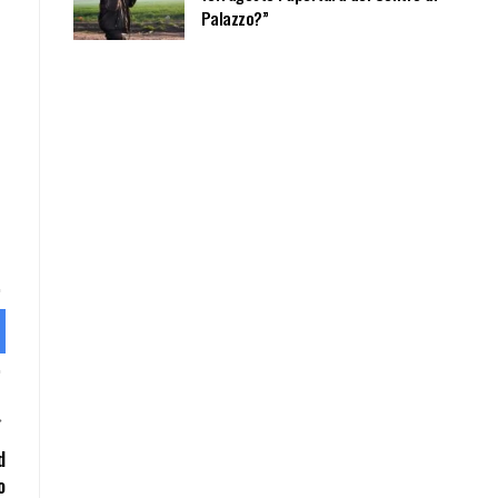
Palazzo?”
d
o