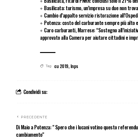
Basilicata, ritardi PNRR: conclusi solo il 21% de
Basilicata: turismo, un’impresa su due non trov
Cambio d’appalto servizio ristorazione all’Osped
Potenza: costo del carburante sempre più alto e 
Caro carburanti, Marrese: “Sostegno all’iniziativ
approvato alla Camera per aiutare cittadini e imp
cu 2019
,
Inps
Tag
Condividi su:
PRECEDENTE
Di Maio a Potenza: " Spero che i lucani votino questo referendu
cambiamento"