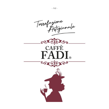
- Ad -