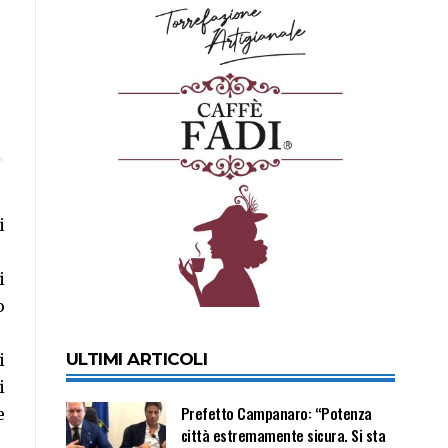
i
i
o
ULTIMI ARTICOLI
i
i
Prefetto Campanaro: “Potenza
e
città estremamente sicura. Si sta