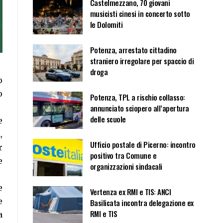
Castelmezzano, 70 giovani
musicisti cinesi in concerto sotto
le Dolomiti
Potenza, arrestato cittadino
straniero irregolare per spaccio di
droga
o
o
Potenza, TPL a rischio collasso:
annunciato sciopero all’apertura
delle scuole
e
,
Ufficio postale di Picerno: incontro
r
positivo tra Comune e
e
organizzazioni sindacali
e
Vertenza ex RMI e TIS: ANCI
e
Basilicata incontra delegazione ex
RMI e TIS
a