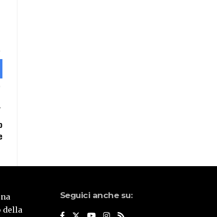
o
e
Seguici anche su:
una
 della