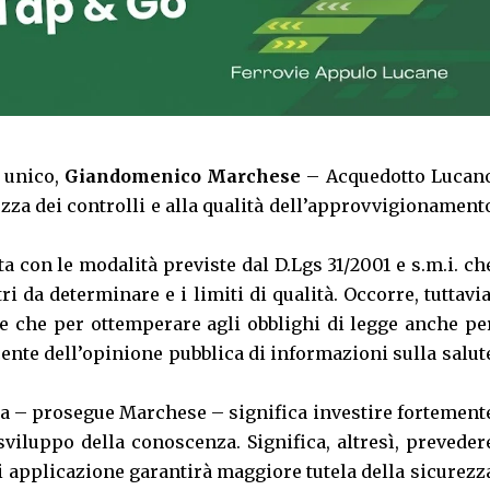
 unico,
Giandomenico Marchese
– Acquedotto Lucan
zza dei controlli e alla qualità dell’approvvigionament
a con le modalità previste dal D.Lgs 31/2001 e s.m.i. ch
ri da determinare e i limiti di qualità. Occorre, tuttavia
tre che per ottemperare agli obblighi di legge anche pe
nte dell’opinione pubblica di informazioni sulla salut
ua – prosegue Marchese – significa investire fortement
sviluppo della conoscenza. Significa, altresì, preveder
i applicazione garantirà maggiore tutela della sicurezz