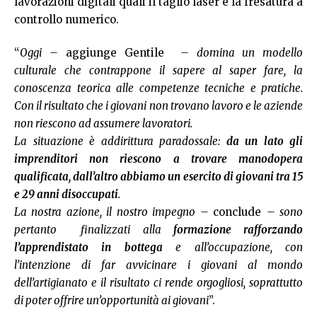
lavorazioni digitali quali il taglio laser e la fresatura a
controllo numerico.
“
Oggi –
aggiunge Gentile
– domina un modello
culturale che contrappone il sapere al saper fare, la
conoscenza teorica alle competenze tecniche e pratiche.
Con il risultato che i giovani non trovano lavoro e le aziende
non riescono ad assumere lavoratori.
La situazione è addirittura paradossale:
da un lato gli
imprenditori non riescono a trovare manodopera
qualificata, dall’altro abbiamo un esercito di giovani tra 15
e 29 anni disoccupati
.
La nostra azione, il nostro impegno –
conclude
– sono
pertanto finalizzati alla
formazione rafforzando
l’apprendistato in bottega
e all’occupazione, con
l’intenzione di far avvicinare i giovani al mondo
dell’artigianato e il risultato ci rende orgogliosi, soprattutto
di poter offrire un’opportunità ai giovani
”.