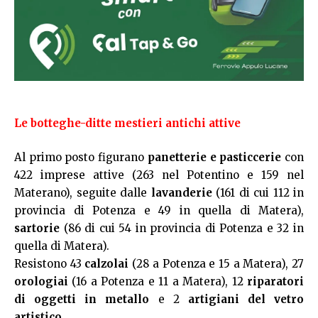
Le botteghe-ditte mestieri antichi attive
Al primo posto figurano
panetterie e pasticcerie
con
422 imprese attive (263 nel Potentino e 159 nel
Materano), seguite dalle
lavanderie
(161 di cui 112 in
provincia di Potenza e 49 in quella di Matera),
sartorie
(86 di cui 54 in provincia di Potenza e 32 in
quella di Matera).
Resistono 43
calzolai
(28 a Potenza e 15 a Matera), 27
orologiai
(16 a Potenza e 11 a Matera), 12
riparatori
di oggetti in metallo
e 2
artigiani del vetro
artistico
.