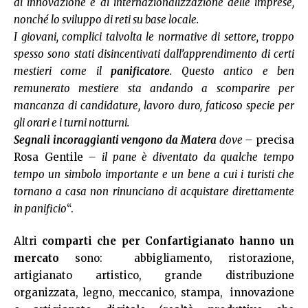
di innovazione e di internazionalizzazione delle imprese,
nonché lo sviluppo di reti su base locale.
I giovani, complici talvolta le normative di settore, troppo
spesso sono stati disincentivati dall’apprendimento di certi
mestieri come il
panificatore
. Questo antico e ben
remunerato mestiere sta andando a scomparire per
mancanza di candidature, lavoro duro, faticoso specie per
gli orari e i turni notturni.
Segnali incoraggianti vengono da Matera
dove –
precisa
Rosa Gentile
– il pane è diventato da qualche tempo
tempo un simbolo importante e un bene a cui i turisti che
tornano a casa non rinunciano di acquistare direttamente
in panificio
“.
Altri
comparti che per Confartigianato hanno un
mercato
sono: abbigliamento, ristorazione,
artigianato artistico, grande distribuzione
organizzata, legno, meccanico, stampa, innovazione