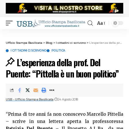
Aa
Ufficio Stampa Basilicata
>
Blog
>
I cittadini ci scrivono
>
L’esperienza della prof. Del Puente: “Pittella è un buon politico”
I CITTADINI CI SCRIVONO
POLITICA
L’esperienza della prof. Del
Puente: “Pittella è un buon politico”
USB - Ufficio Stampa Basilicata
24 Agosto 2018
“Prima di tre anni fa non conoscevo Marcello Pittella
– scrive in una lettera aperta la professoressa
Patrizia Del Puente
– Il Progetto A.L.Ba., da me