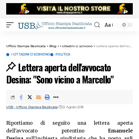
Aa
Ufficio Stampa Basilicata
>
Blog
>
I cittadini ci scrivono
>
Lettera aperta dell'avvocato Desina: "Sono vicino a Marcello"
I CITTADINI CI SCRIVONO
POLITICA
Lettera aperta dell'avvocato
Desina: "Sono vicino a Marcello"
USB - Ufficio Stampa Basilicata
22 Agosto 2018
Riportiamo di seguito una lettera aperta
dell’avvocato potentino
Emanuele
Desina
sull’inchiesta giudiziaria che ha posto agli