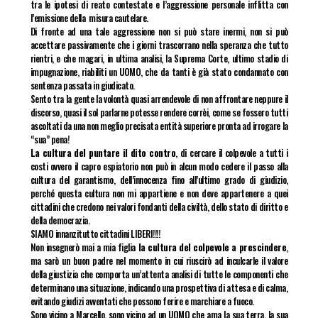
tra le ipotesi di reato contestate e l’aggressione personale inflitta con
l’emissione della misura cautelare.
Di fronte ad una tale aggressione non si può stare inermi, non si può
accettare passivamente che i giorni trascorrano nella speranza che tutto
rientri, e che magari, in ultima analisi, la Suprema Corte, ultimo stadio di
impugnazione, riabiliti un UOMO, che da tanti è già stato condannato con
sentenza passata in giudicato.
Sento tra la gente la volontà quasi arrendevole di non affrontare neppure il
discorso, quasi il sol parlarne potesse rendere corrèi, come se fossero tutti
ascoltati da una non meglio precisata entità superiore pronta ad irrogare la
“sua” pena!
La cultura del puntare il dito contro
, di cercare il colpevole a tutti i
costi ovvero il capro espiatorio non può in alcun modo cedere il passo alla
cultura del garantismo, dell’innocenza fino all’ultimo grado di giudizio,
perché questa cultura non mi appartiene e non deve appartenere a quei
cittadini che credono nei valori fondanti della civiltà, dello stato di diritto e
della democrazia.
SIAMO innanzitutto cittadini LIBERI!!!!
Non insegnerò mai a mia figlia
la cultura del colpevole a prescindere
,
ma sarò un buon padre nel momento in cui riuscirò ad inculcarle il valore
della giustizia che comporta un’attenta analisi di tutte le componenti che
determinano una situazione, indicando una prospettiva di attesa e di calma,
evitando giudizi avventati che possono ferire e marchiare a fuoco.
Sono vicino a Marcello, sono vicino ad un UOMO che ama la sua terra, la sua