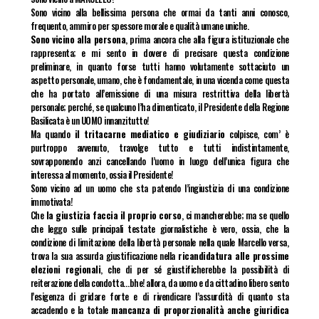
Sono vicino alla bellissima persona che ormai da tanti anni conosco,
frequento, ammiro per spessore morale e qualità umane uniche.
Sono vicino alla persona
, prima ancora che alla figura istituzionale che
rappresenta; e mi sento in dovere di precisare questa condizione
preliminare, in quanto forse tutti hanno volutamente sottaciuto un
aspetto personale, umano, che è fondamentale, in una vicenda come questa
che ha portato all’emissione di una misura restrittiva della libertà
personale; perché, se qualcuno l’ha dimenticato, il Presidente della Regione
Basilicata è un UOMO innanzitutto!
Ma quando
il tritacarne mediatico e giudiziario
colpisce, com’ è
purtroppo avvenuto, travolge tutto e tutti indistintamente,
sovrapponendo anzi cancellando l’uomo in luogo dell’unica figura che
interessa al momento, ossia il Presidente!
Sono vicino ad un uomo che sta patendo l’ingiustizia di una condizione
immotivata!
Che
la giustizia faccia il proprio corso
, ci mancherebbe; ma se quello
che leggo sulle principali testate giornalistiche è vero, ossia, che la
condizione di limitazione della libertà personale nella quale Marcello versa,
trova la sua assurda giustificazione nella
ricandidatura alle prossime
elezioni regionali
, che di per sé giustificherebbe la possibilità di
reiterazione della condotta…bhe! allora, da uomo e da cittadino libero sento
l’esigenza di gridare forte e di rivendicare l’assurdità di quanto sta
accadendo e la totale
mancanza di proporzionalità anche giuridica