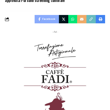
approvata Pdl sullo screening tumorale
Facebook
- Ad -