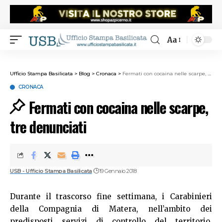
Aa
Ufficio Stampa Basilicata
>
Blog
>
Cronaca
>
Fermati con cocaina nelle scarpe, tre denunciati
CRONACA
Fermati con cocaina nelle scarpe,
tre denunciati
USB - Ufficio Stampa Basilicata
19 Gennaio 2018
Durante il trascorso fine settimana, i Carabinieri
della Compagnia di Matera, nell’ambito dei
predisposti servizi di controllo del territorio,