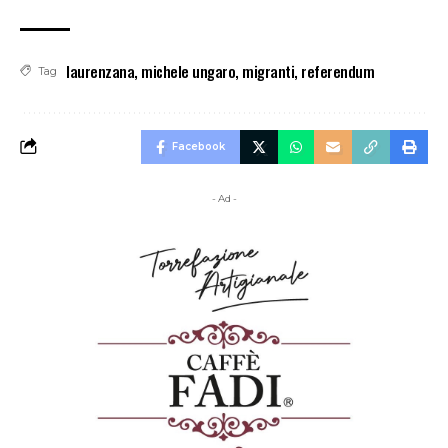
laurenzana
,
michele ungaro
,
migranti
,
referendum
Tag
Facebook
- Ad -