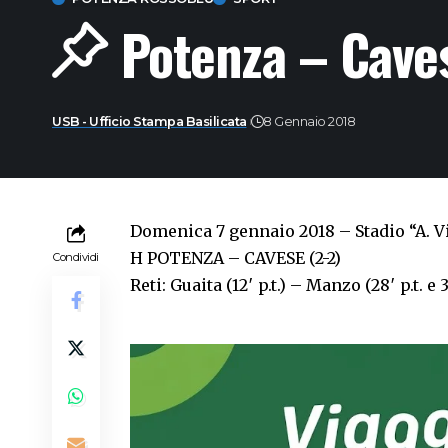
Potenza – Caves
USB - Ufficio Stampa Basilicata
8 Gennaio 2018
Domenica 7 gennaio 2018 – Stadio “A. V
H POTENZA – CAVESE (2-2)
Condividi
Reti: Guaita (12′ p.t.) – Manzo (28′ p.t. e 33