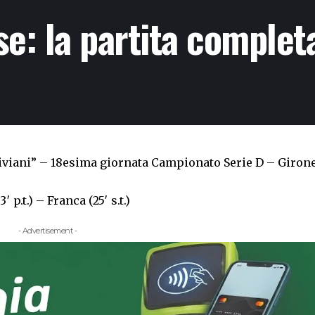
e: la partita complet
iviani” – 18esima giornata Campionato Serie D – Giron
′ p.t.) – Franca (25′ s.t.)
- Advertisement -