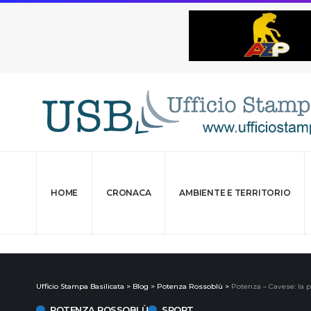
HOME
CRONACA
AMBIENTE E TERRITORIO
Ufficio Stampa Basilicata
>
Blog
>
Potenza Rossoblù
>
Potenza – Cavese: la p
POTENZA ROSSOBLÙ
SPORT