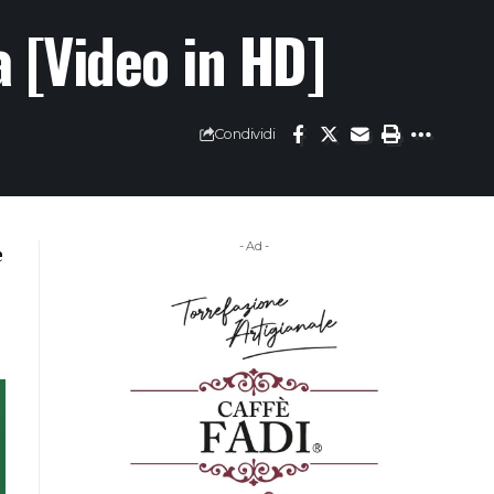
a [Video in HD]
Condividi
- Ad -
e