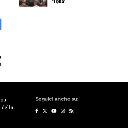
“Tipica”
e
e
Seguici anche su:
una
 della