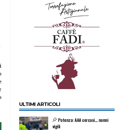
i
o
e
r
o
ULTIMI ARTICOLI
Potenza: AAA cercasi… nonni
vigili