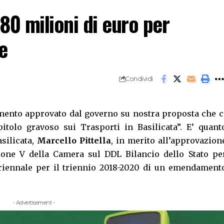
80 milioni di euro per
e
Condividi
ento approvato dal governo su nostra proposta che c
tolo gravoso sui Trasporti in Basilicata”. E’ quant
asilicata,
Marcello Pittella
, in merito all’approvazion
ione V della Camera sul DDL Bilancio dello Stato pe
uriennale per il triennio 2018-2020 di un emendament
- Advertisement -