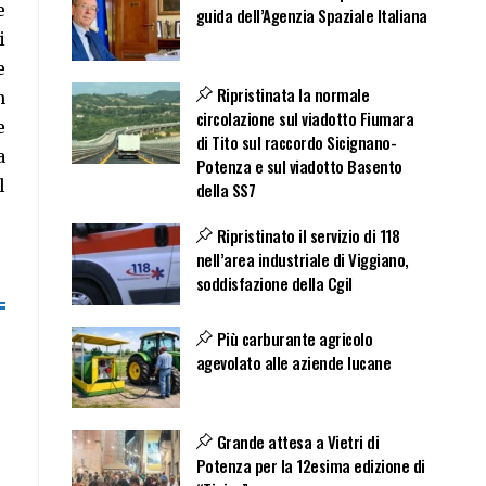
e
guida dell’Agenzia Spaziale Italiana
i
e
Ripristinata la normale
n
circolazione sul viadotto Fiumara
e
di Tito sul raccordo Sicignano-
a
Potenza e sul viadotto Basento
l
della SS7
Ripristinato il servizio di 118
nell’area industriale di Viggiano,
soddisfazione della Cgil
Più carburante agricolo
agevolato alle aziende lucane
Grande attesa a Vietri di
Potenza per la 12esima edizione di