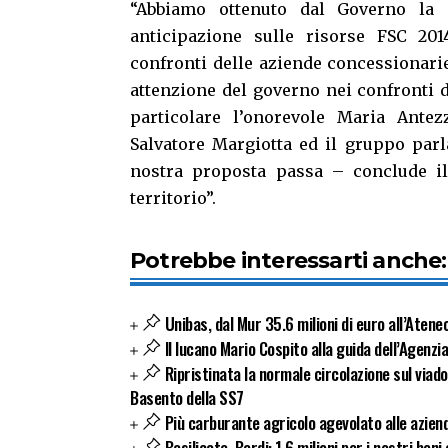
“Abbiamo ottenuto dal Governo la p
anticipazione sulle risorse FSC 201
confronti delle aziende concessionari
attenzione del governo nei confronti d
particolare l’onorevole Maria Antez
Salvatore Margiotta ed il gruppo parl
nostra proposta passa – conclude il
territorio”.
Potrebbe interessarti anche:
Unibas, dal Mur 35.6 milioni di euro all’Atene
Il lucano Mario Cospito alla guida dell’Agenzia
Ripristinata la normale circolazione sul viad
Basento della SS7
Più carburante agricolo agevolato alle azien
Basilicata, Bardi: 1.6 milioni per i nostri beni 