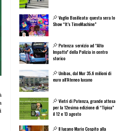
Vaglio Basilicata: questa sera lo
Show “It’s TimeMachine”
Potenza: servizio ad “Alto
Impatto” della Polizia in centro
storico
Unibas, dal Mur 35.6 milioni di
euro all’Ateneo lucano
à
Vietri di Potenza, grande attesa
a
per la 12esima edizione di “Tipica”
i
il 12 e 13 agosto
Il lucano Mario Cospito alla