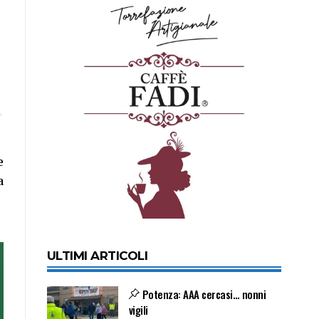
e
a
ULTIMI ARTICOLI
Potenza: AAA cercasi… nonni
vigili