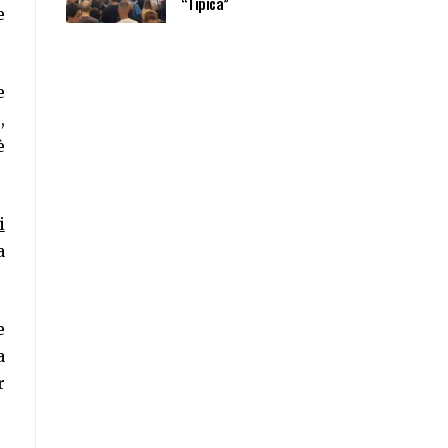
“Tipica”
e
e
,
è
i
a
e
a
r