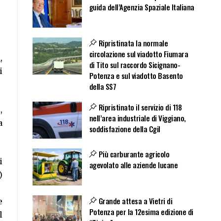
guida dell’Agenzia Spaziale Italiana
Ripristinata la normale
circolazione sul viadotto Fiumara
i
,
di Tito sul raccordo Sicignano-
i
Potenza e sul viadotto Basento
della SS7
Ripristinato il servizio di 118
,
nell’area industriale di Viggiano,
a
soddisfazione della Cgil
Più carburante agricolo
i
agevolato alle aziende lucane
)
Grande attesa a Vietri di
e
Potenza per la 12esima edizione di
l