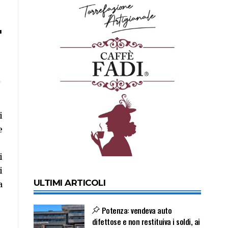
.
i
e
i
i
ULTIMI ARTICOLI
a
Potenza: vendeva auto
difettose e non restituiva i soldi, ai