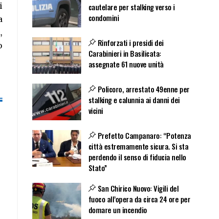
i
cautelare per stalking verso i
condomini
a
,
Rinforzati i presidi dei
o
Carabinieri in Basilicata:
assegnate 61 nuove unità
Policoro, arrestato 49enne per
stalking e calunnia ai danni dei
vicini
Prefetto Campanaro: “Potenza
città estremamente sicura. Si sta
perdendo il senso di fiducia nello
Stato”
San Chirico Nuovo: Vigili del
fuoco all’opera da circa 24 ore per
domare un incendio