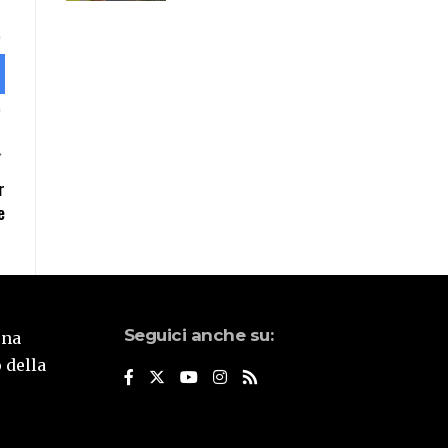
r
e
Seguici anche su:
una
 della