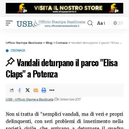
Aa
Ufficio Stampa Basilicata
>
Blog
>
Cronaca
>
Vandali deturpano il parco "Elisa Claps" a Potenza
CRONACA
Vandali deturpano il parco "Elisa
Claps" a Potenza
USB - Ufficio Stampa Basilicata
6 Settembre 2017
Non si tratta di “semplici vandali, ma di veri e propri
delinquenti, con seri problemi di inserimento nella
società civile, che arrivano a deturpare il quadro