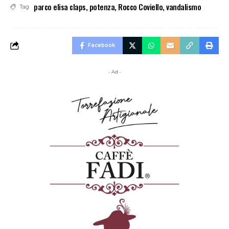
parco elisa claps
,
potenza
,
Rocco Coviello
,
vandalismo
Tag
Facebook
- Ad -