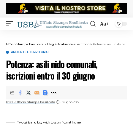
Aa
Ufficio Stampa Basilicata
>
Blog
>
Ambiente e Territorio
>
Potenza: asili nido comunali, iscrizioni entro il 30 giugno
AMBIENTE E TERRITORIO
Potenza: asili nido comunali,
iscrizioni entro il 30 giugno
USB - Ufficio Stampa Basilicata
5 Giugno 2017
Two girls and boy with toys on floor at home