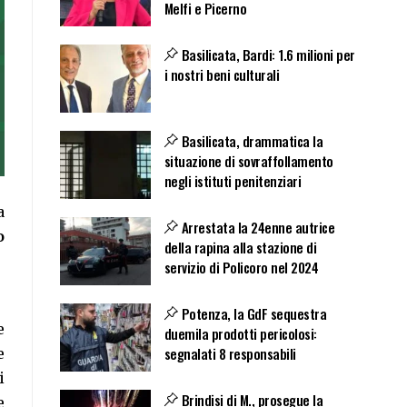
Melfi e Picerno
Basilicata, Bardi: 1.6 milioni per
i nostri beni culturali
Basilicata, drammatica la
situazione di sovraffollamento
negli istituti penitenziari
a
Arrestata la 24enne autrice
o
della rapina alla stazione di
servizio di Policoro nel 2024
Potenza, la GdF sequestra
e
duemila prodotti pericolosi:
segnalati 8 responsabili
e
i
Brindisi di M., prosegue la
e