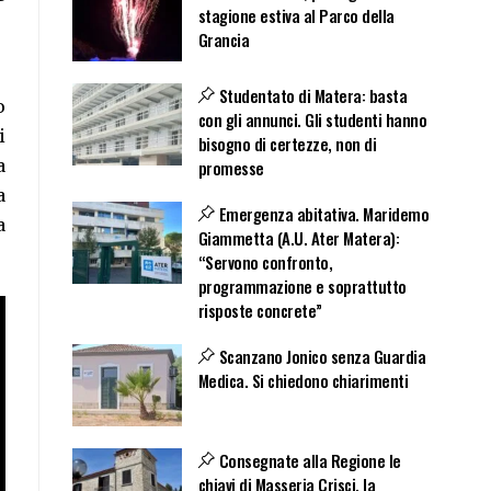
stagione estiva al Parco della
Grancia
Studentato di Matera: basta
o
con gli annunci. Gli studenti hanno
i
bisogno di certezze, non di
a
promesse
a
Emergenza abitativa. Maridemo
a
Giammetta (A.U. Ater Matera):
“Servono confronto,
programmazione e soprattutto
risposte concrete”
Scanzano Jonico senza Guardia
Medica. Si chiedono chiarimenti
Consegnate alla Regione le
chiavi di Masseria Crisci, la