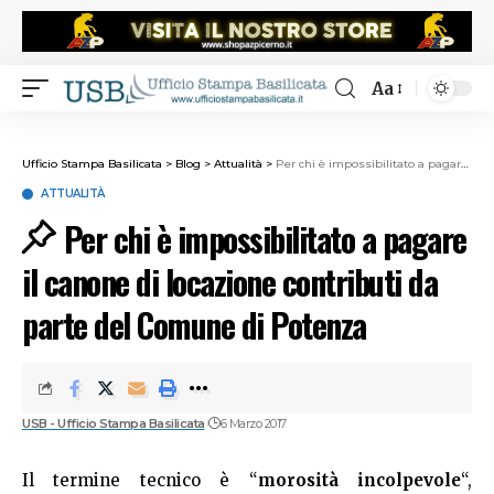
Aa
Ufficio Stampa Basilicata
>
Blog
>
Attualità
>
Per chi è impossibilitato a pagare il canone di locazione contributi da parte del Comune di Potenza
ATTUALITÀ
Per chi è impossibilitato a pagare
il canone di locazione contributi da
parte del Comune di Potenza
USB - Ufficio Stampa Basilicata
6 Marzo 2017
Il termine tecnico è “
morosità incolpevole
“,