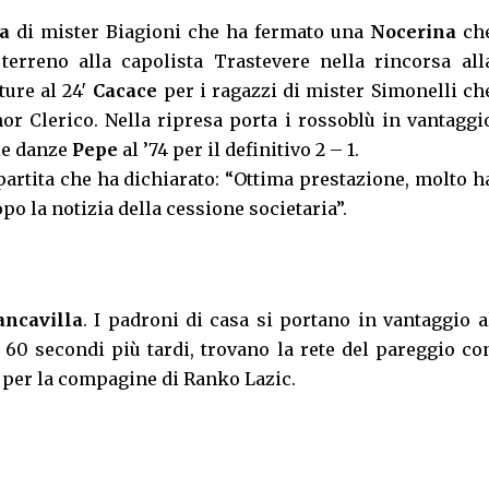
a
di mister Biagioni che ha fermato una
Nocerina
ch
terreno alla capolista Trastevere nella rincorsa all
ture al 24′
Cacace
per i ragazzi di mister Simonelli ch
or Clerico. Nella ripresa porta i rossoblù in vantaggi
 le danze
Pepe
al ’74 per il definitivo 2 – 1.
partita che ha dichiarato: “Ottima prestazione, molto h
po la notizia della cessione societaria”.
ancavilla
. I padroni di casa si portano in vantaggio a
 60 secondi più tardi, trovano la rete del pareggio co
ia per la compagine di Ranko Lazic.