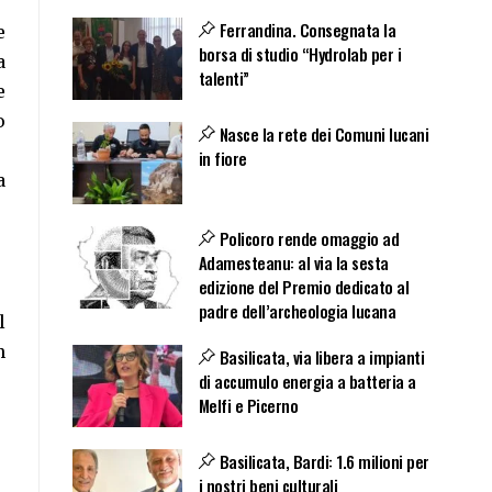
Ferrandina. Consegnata la
e
borsa di studio “Hydrolab per i
a
talenti”
e
o
Nasce la rete dei Comuni lucani
in fiore
a
Policoro rende omaggio ad
Adamesteanu: al via la sesta
edizione del Premio dedicato al
padre dell’archeologia lucana
l
n
Basilicata, via libera a impianti
di accumulo energia a batteria a
Melfi e Picerno
Basilicata, Bardi: 1.6 milioni per
i nostri beni culturali