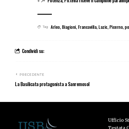
Potenza, Pittella riceve il campione paralimp
Arleo
,
Biagioni
,
Francavilla
,
Lazic
,
Picerno
,
po
Tag
Condividi su:
PRECEDENTE
La Basilicata protagonista a Sanremosol
Ufficio S
Testata G