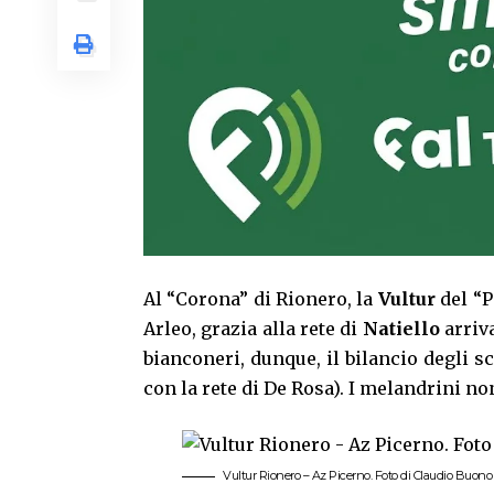
Al “Corona” di Rionero, la
Vultur
del “P
Arleo, grazia alla rete di
Natiello
arriva
bianconeri, dunque, il bilancio degli sc
con la rete di De Rosa). I melandrini no
Vultur Rionero – Az Picerno. Foto di Claudio Buono