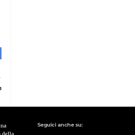
e
Seguici anche su:
una
 della