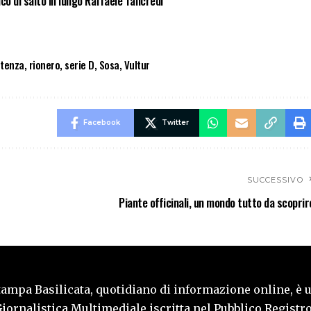
ico di salto in lungo Raffaele Tancredi
tenza
,
rionero
,
serie D
,
Sosa
,
Vultur
Facebook
Twitter
SUCCESSIVO
Piante officinali, un mondo tutto da scoprir
tampa Basilicata, quotidiano di informazione online, è 
iornalistica Multimediale iscritta nel Pubblico Registro