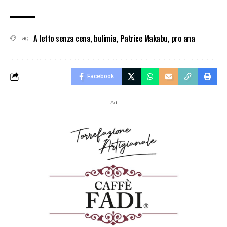
A letto senza cena
,
bulimia
,
Patrice Makabu
,
pro ana
Tag
Facebook
- Ad -