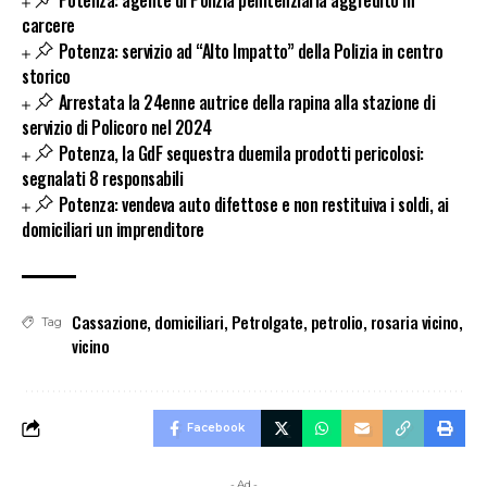
Potenza: agente di Polizia penitenziaria aggredito in
carcere
Potenza: servizio ad “Alto Impatto” della Polizia in centro
storico
Arrestata la 24enne autrice della rapina alla stazione di
servizio di Policoro nel 2024
Potenza, la GdF sequestra duemila prodotti pericolosi:
segnalati 8 responsabili
Potenza: vendeva auto difettose e non restituiva i soldi, ai
domiciliari un imprenditore
Cassazione
,
domiciliari
,
Petrolgate
,
petrolio
,
rosaria vicino
,
Tag
vicino
Facebook
- Ad -