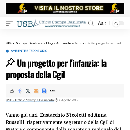
Aa
Ufficio Stampa Basilicata
>
Blog
>
Ambiente e Territorio
>
Un progetto per l'infanzia: la proposta della Cgil
AMBIENTE E TERRITORIO
Un progetto per l'infanzia: la
proposta della Cgil
USB - Ufficio Stampa Basilicata
31 Agosto 2016
Vanno giù duri
Eustacchio Nicoletti
ed
Anna
Russelli
, rispettivamente segretario della Cgil di
Matera e componente della segreteria regionale del