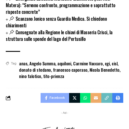
Matera): “Servono confronto, programmazione e soprattutto
risposte concrete”
Scanzano Jonico senza Guardia Medica. Si chiedono
chiarimenti
Consegnate alla Regione le chiavi di Masseria Crisci, la
struttura sulle sponde del lago del Pertusillo
anas
,
Angelo Summa
,
aquiloni
,
Carmine Vaccaro
,
cgi
,
cisl
,
Tag
donato di stedano
,
francesco caporaso
,
Nicola Benedetto
,
nino falotico
,
tito-prienza
Facebook
- Ad -