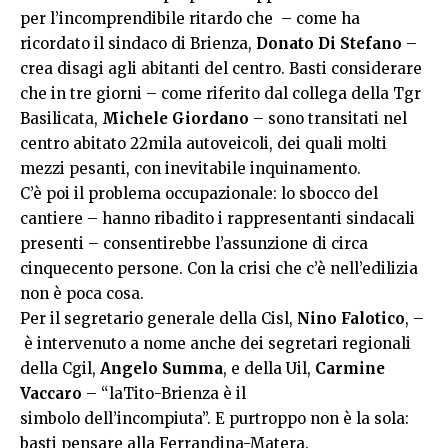
per l’incomprendibile ritardo che – come ha
ricordato il sindaco di Brienza,
Donato Di Stefano
–
crea disagi agli abitanti del centro. Basti considerare
che in tre giorni – come riferito dal collega della Tgr
Basilicata,
Michele Giordano
– sono transitati nel
centro abitato 22mila autoveicoli, dei quali molti
mezzi pesanti, con inevitabile inquinamento.
C’è poi il problema occupazionale: lo sbocco del
cantiere – hanno ribadito i rappresentanti sindacali
presenti – consentirebbe l’assunzione di circa
cinquecento persone. Con la crisi che c’è nell’edilizia
non è poca cosa.
Per il segretario generale della Cisl,
Nino Falotico
, –
è intervenuto a nome anche dei segretari regionali
della Cgil,
Angelo Summa
, e della Uil,
Carmine
Vaccaro
– “laTito-Brienza è il
simbolo dell’incompiuta”. E purtroppo non è la sola:
basti pensare alla Ferrandina-Matera.