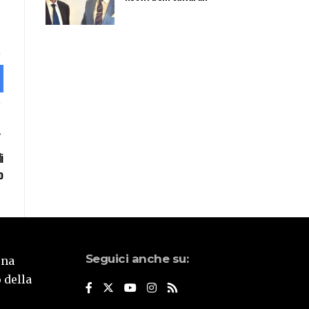
i
o
Seguici anche su:
una
 della