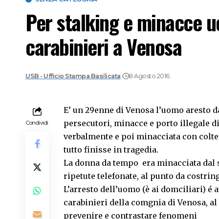
Per stalking e minacce u
carabinieri a Venosa
USB - Ufficio Stampa Basilicata
8 Agosto 2016
E’ un 29enne di Venosa l’uomo aresto da
persecutori, minacce e porto illegale d
Condividi
verbalmente e poi minacciata con coltell
tutto finisse in tragedia.
La donna da tempo era minacciata dal su
ripetute telefonate, al punto da costring
L’arresto dell’uomo (è ai domciliari) é a
carabinieri della comgnia di Venosa, al
prevenire e contrastare fenomeni