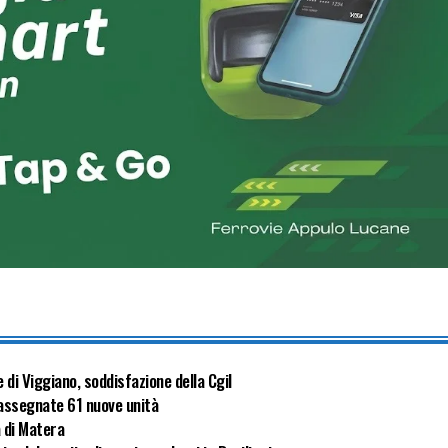
le di Viggiano, soddisfazione della Cgil
: assegnate 61 nuove unità
a di Matera