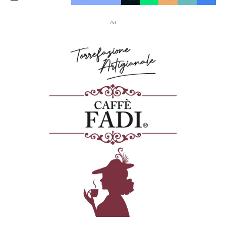
- Ad -