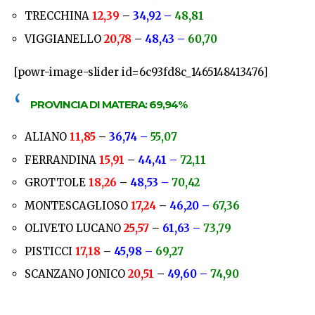
TRECCHINA
12,39
–
34,92 –
48,81
VIGGIANELLO
20,78
–
48,43 –
60,70
[powr-image-slider id=6c93fd8c_1465148413476]
PROVINCIA DI MATERA:
69,94%
ALIANO
11,85
–
36,74 –
55,07
FERRANDINA
15,91
–
44,41 –
72,11
GROTTOLE
18,26
–
48,53 –
70,42
MONTESCAGLIOSO
17,24
–
46,20 –
67,36
OLIVETO LUCANO
25,57
–
61,63 –
73,79
PISTICCI
17,18
–
45,98 –
69,27
SCANZANO JONICO
20,51
–
49,60 –
74,90