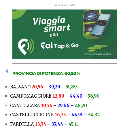
- Advertisement -
PROVINCIA DI POTENZA:
60,83%
BALVANO
20,56
–
39,20 –
51,89
CAMPOMAGGIORE
12,89
–
44,40 –
58,90
CANCELLARA
10,74
–
29,66 –
48,20
CASTELLUCCIO INF.
16,73
–
44,91 –
54,32
FARDELLA
13,74
–
35,44 –
45,11