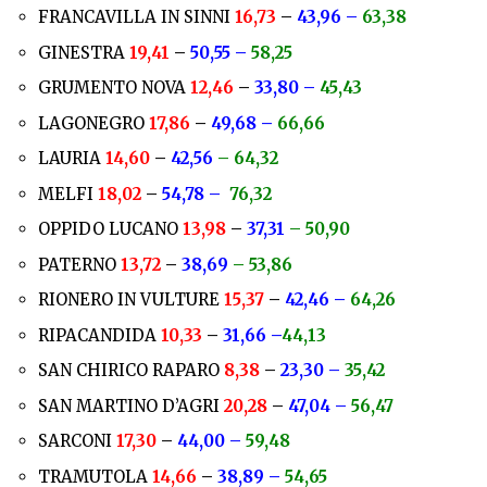
FRANCAVILLA IN SINNI
16,73
–
43,96 –
63,38
GINESTRA
19,41
–
50,55 –
58,25
GRUMENTO NOVA
12,46
–
33,80 –
45,43
LAGONEGRO
17,86
–
49,68 –
66,66
LAURIA
14,60
–
42,56
– 64,32
MELFI
18,02
–
54,78 –
76,32
OPPIDO LUCANO
13,98
–
37,31
– 50,90
PATERNO
13,72
–
38,69
– 53,86
RIONERO IN VULTURE
15,37
–
42,46 –
64,26
RIPACANDIDA
10,33
–
31,66 –
44,13
SAN CHIRICO RAPARO
8,38
–
23,30 –
35,42
SAN MARTINO D’AGRI
20,28
–
47,04 –
56,47
SARCONI
17,30
–
44,00 –
59,48
TRAMUTOLA
14,66
–
38,89 –
54,65