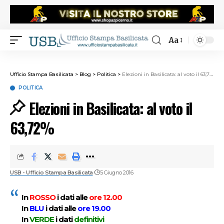
Aa
Ufficio Stampa Basilicata
>
Blog
>
Politica
>
Elezioni in Basilicata: al voto il 63,72%
POLITICA
Elezioni in Basilicata: al voto il
63,72%
USB - Ufficio Stampa Basilicata
5 Giugno 2016
In
ROSSO
i dati alle
ore
12.00
In
BLU
i dati alle
ore 19.00
In
VERDE
i dati
definitivi