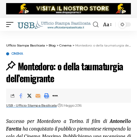
Aa
Ufficio Stampa Basilicata
>
Blog
>
Cinema
>
Montedoro: o della taumaturgia dell’emigrante
CINEMA
Montedoro: o della taumaturgia
dell’emigrante
USB - Ufficio Stampa Basilicata
5 Maggio 2016
Successo per Montedoro a Torino. Il film di
Antonello
Faretta
ha conquistato il pubblico piemontese riempendo la
sala del Cinema Massimo.
Pubblichiamo una recensione di