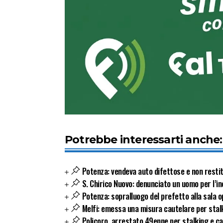
Potrebbe interessarti anche:
Potenza: vendeva auto difettose e non restitui
S. Chirico Nuovo: denunciato un uomo per l’i
Potenza: sopralluogo del prefetto alla sala o
Melfi: emessa una misura cautelare per stal
Policoro, arrestato 49enne per stalking e calu