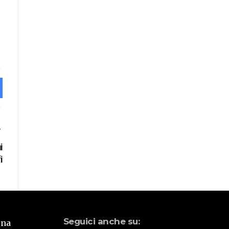
i
i
Seguici anche su:
una