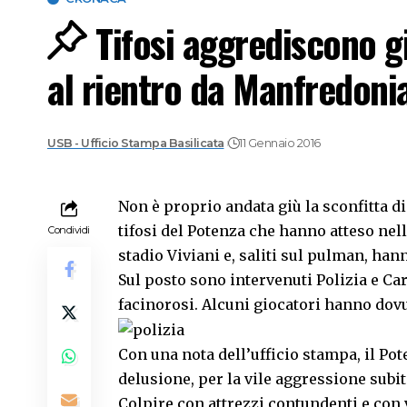
Tifosi aggrediscono g
al rientro da Manfredoni
USB - Ufficio Stampa Basilicata
11 Gennaio 2016
Non è proprio andata giù la sconfitta di
tifosi del Potenza che hanno atteso nella
Condividi
stadio Viviani e, saliti sul pulman, ha
Sul posto sono intervenuti Polizia e Car
facinorosi. Alcuni giocatori hanno dovut
Con una nota dell’ufficio stampa, il Po
delusione, per la vile aggressione subi
Colpire con attrezzi contundenti e con 