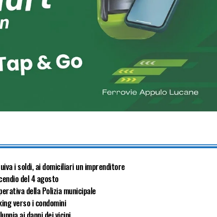
va i soldi, ai domiciliari un imprenditore
ncendio del 4 agosto
perativa della Polizia municipale
king verso i condomini
nnia ai danni dei vicini