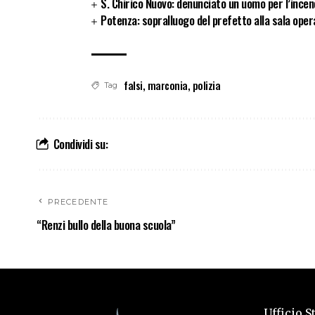
S. Chirico Nuovo: denunciato un uomo per l’incen
Potenza: sopralluogo del prefetto alla sala opera
falsi
,
marconia
,
polizia
Tag
Condividi su:
PRECEDENTE
“Renzi bullo della buona scuola”
Ufficio S