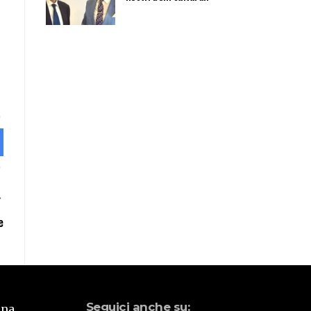
e
Seguici anche su:
una