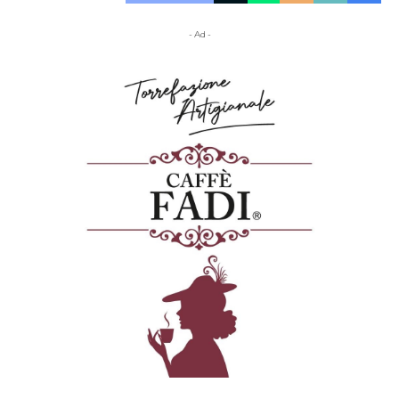
- Ad -