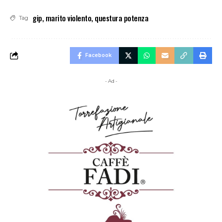
gip
,
marito violento
,
questura potenza
Tag
Facebook
- Ad -