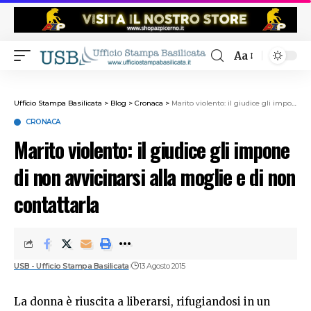
Aa
Ufficio Stampa Basilicata
>
Blog
>
Cronaca
>
Marito violento: il giudice gli impone di non avvicinarsi alla moglie e di non contattarla
CRONACA
Marito violento: il giudice gli impone
di non avvicinarsi alla moglie e di non
contattarla
USB - Ufficio Stampa Basilicata
13 Agosto 2015
La donna è riuscita a liberarsi, rifugiandosi in un