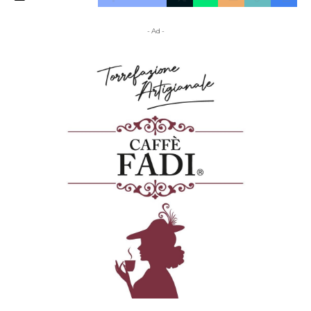
- Ad -