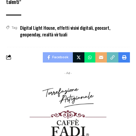
talenti”
Digital Light House
,
effetti visivi digitali
,
geocart
,
Tag
geopenday
,
realtà virtuali
Facebook
- Ad -