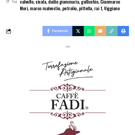
calvello
,
cicala
,
duilio giammaria
,
gallicchio
,
Gianmarco
Tag
Mori
,
marco malvestio
,
petrolio
,
pittella
,
rai 1
,
Viggiano
Facebook
- Ad -