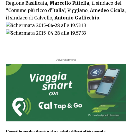
Regione Basilicata,
Marcello Pittella
, il sindaco del
“Comune più ricco d’Italia”, Viggiano,
Amedeo Cicala
,
il sindaco di Calvello,
Antonio Gallicchio
.
- Advertisement -
E’ possibile guardare il servizio intero, sul sito della rai, al link seguente: