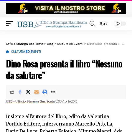
Aa
Ufficio Stampa Basilicata
>
Blog
>
Cultura ed Eventi
>
Dino Rosa presenta il libro “Nessuno da salutare”
CULTURA ED EVENTI
Dino Rosa presenta il libro “Nessuno
da salutare”
USB - Ufficio Stampa Basilicata
13 Aprile 2015
Insieme all’autore del libro, edito da Valentina
Porfido Editore, interverranno Marcello Pittella,
Dario De Luca, Roberto Falotico, Mimmo Maggi, Ada