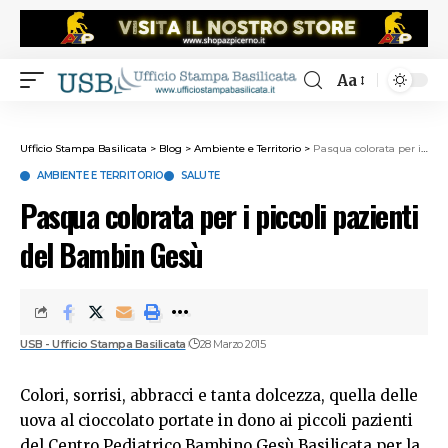
Aa
Ufficio Stampa Basilicata
>
Blog
>
Ambiente e Territorio
>
Pasqua colorata per i piccoli pazienti del Bambin Gesù
AMBIENTE E TERRITORIO
SALUTE
Pasqua colorata per i piccoli pazienti
del Bambin Gesù
USB - Ufficio Stampa Basilicata
28 Marzo 2015
Colori, sorrisi, abbracci e tanta dolcezza, quella delle
uova al cioccolato portate in dono ai piccoli pazienti
del Centro Pediatrico Bambino Gesù Basilicata per la