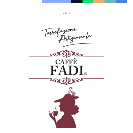
- Ad -