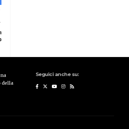
n
o
Seguici anche su:
una
 della