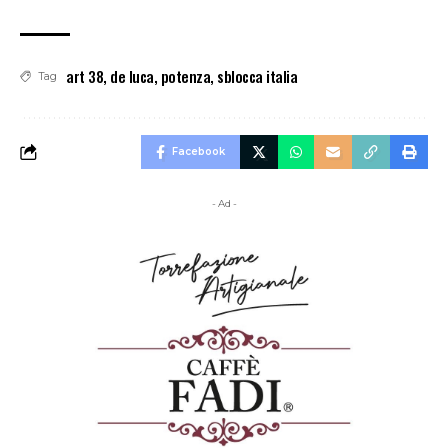
art 38
,
de luca
,
potenza
,
sblocca italia
Tag
Facebook
- Ad -